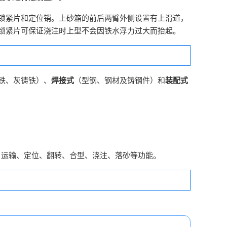
锁紧片和定位销。上砂箱的前后两臂外侧设置有上滑道，
锁紧片可保证浇注时上型不会因铁水浮力过大而抬起。
铁、灰铸铁）、
焊接式
（型钢、钢材及铸钢件）和
装配式
、运输、定位、翻转、合型、浇注、落砂等功能。