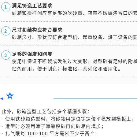
满足铸造工艺要求
1
砂箱和模样间应有足够的吃砂量、箱带不妨碍浇冒口的
尺寸和结构应符合要求
2
砂箱尺寸、形状应符合造型机、起重设备、烘干设备的
足够的强度和刚度
3
使用中保证不断裂或发生过大变形；对型砂有足够的附
经久耐用，便于制造；标准化、系列化和通用化。
⭐
此外，砂箱造型工艺包括多个精细步骤：
·
使用铁砂箱造型时，将砂箱用定位销定位平稳放到模板上；
·
造型时必须用筛子筛靠模砂再向砂箱内填加；
·
扎气眼每 100×100 平方毫米不少于两个；