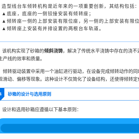
造型线台车倾转机构是近年来的一项重要创新，其结构包括
▲底座，底座的一侧铰接安装有倾转座；
▲倾转座一侧的上部安装有限位座，另一侧的上部安装有限
▲倾转座上安装有并排设置的两根台车轨道。
该机构实现了砂箱的
倾斜浇铸
，解决了传统水平浇铸中存在的浇不
隆
生产线的效率和质量。
隆
倾转驱动装置中采用一个油缸进行驱动，在设备完成倾转动作的同
现滑动、偏移等现象。这种设计不仅简化了设备结构，还使得倾转定
4
砂箱的设计与选用原则
设计和选用砂箱应遵循以下基本原则：
隆