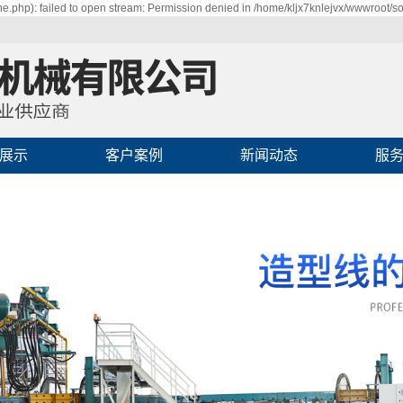
.php): failed to open stream: Permission denied in /home/kljx7knlejvx/wwwroot/so
展示
客户案例
新闻动态
服