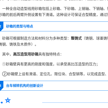
隆
一种全自动造型线用砂箱包括上砂箱、下砂箱、上销轴、下销轴、
砂箱的前后两臂外侧设置有下滑道。这种设计可保证合型精度，通过
2
砂箱的类型与特点
隆
砂箱可根据制造方法和材料分为多种类型：
整铸式
（铸钢、球墨铸
铸钢、铸铁及木质件）。
隆
其中，
高压造型用砂箱
具有独特特点：
隆
①砂箱壁具有更高的刚度和强度，以承受高比压造型的压力；
②
隆
砂箱壁上设有滑道、定位孔、限位块、合型销等，以完成造型
3
台车倾转机构的创新设计
⭐