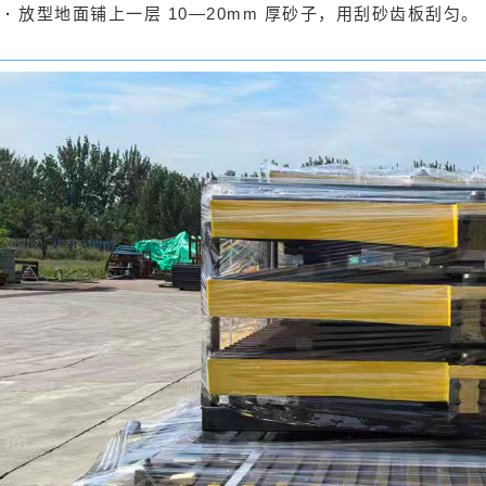
·
放型地面铺上一层 10—20mm 厚砂子，用刮砂齿板刮匀。